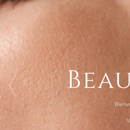
Beau
Bienve
V