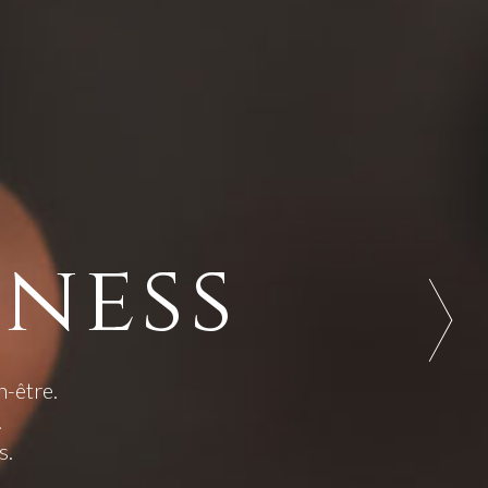
lness
n-être.
.
s.