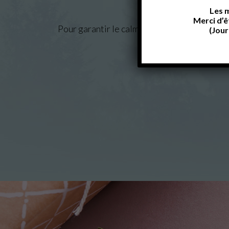
Mules ou 
Les m
Merci d’ê
Pour garantir le calme et la tranquillité des
(Jour