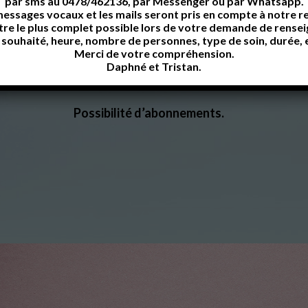
clapettes obligatoires
(possibilité d’en avoir en prêt sur 
par sms au 0478/462136, par Messenger ou par Whatsapp.
essages vocaux et les mails seront pris en compte à notre r
tre le plus complet possible lors de votre demande de rens
 soins en institut, nous avons décidé d’autoriser l’accès au W
 souhaité, heure, nombre de personnes, type de soin, durée, 
Merci de votre compréhension.
Merci de votre compréhension.
Daphné et Tristan.
Possibilité d’abonnements.