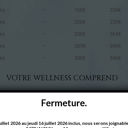
es
–
160€
200€
es
–
200€
230€
es
–
230€
265€
es
–
265€
300€
es
–
300€
340€
VOTRE WELLNESS COMPREND
anquettes Infra-Rouge • Un espace repos et son mur de sel (
Fermeture.
disposition) • Une terrasse privée
ersonne • Tout le nécessaire de toilette (shampoing, gel do
uillet 2026 au jeudi 16 juillet 2026 inclus, nous serons joigna