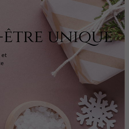
-être unique
 et
te