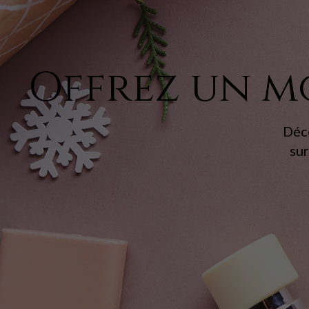
Offrez un m
Déco
su