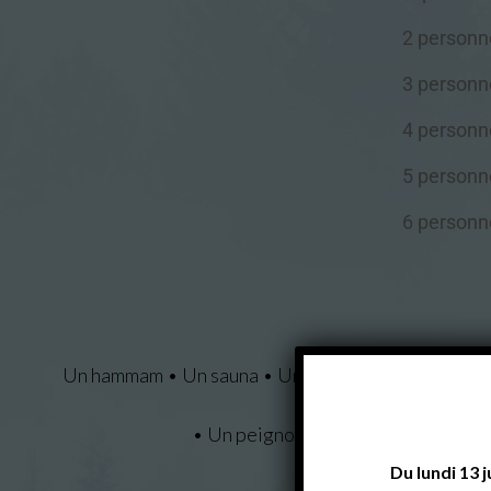
2 personn
3 personn
4 personn
5 personn
6 personn
Un hammam • Un sauna • Une piscine • Un jacuzzi • B
• Un peignoir et une serviette par p
Du lundi 13 j