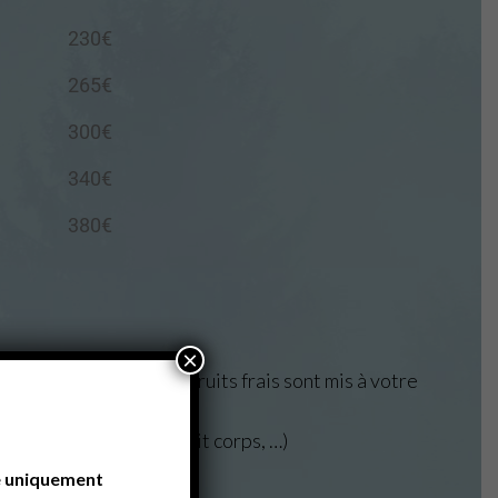
230€
265€
300€
340€
380€
×
thé, café, biscuits, fruits frais sont mis à votre
uche, crème de soin, lait corps, …)
ble uniquement