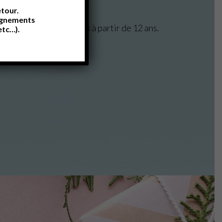
demande).
etour.
eignements
ellness pour les enfants à partir de 12 ans.
etc…).